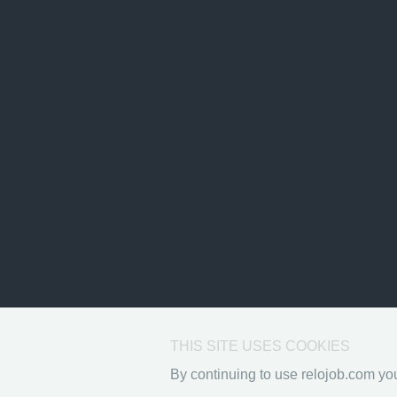
THIS SITE USES COOKIES
By continuing to use relojob.com you